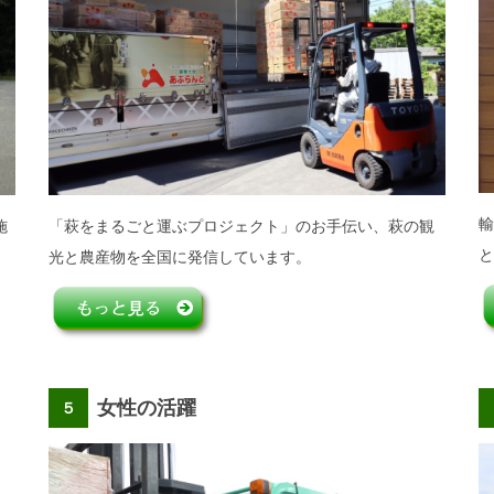
輸
施
「萩をまるごと運ぶプロジェクト」のお手伝い、萩の観
と
光と農産物を全国に発信しています。
女性の活躍
５