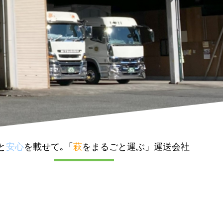
と
安心
を載せて｡「
萩
をまるごと運ぶ」運送会社